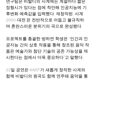
연구팀은 비발디의 사계에는 계절마다 짧은 
정형시가 있다는 점에 착안해 인공지능에 기
후변화 예측값을 입력했다. 재창작된 ‘사계 
2050-대전’은 전반적으로 어둡고 불규칙하
며 혼란스러운 분위기의 곡으로 완성됐다.
프로젝트를 총괄한 방하연 학생은 “인간과 인
공지능 간의 상호 작용을 통해 창조된 음악 작
품은 예술가와 첨단 기술의 공존 가능성을 제
시한다는 점에서 더욱 중요하다”고 말했다.
22일 공연은 KAIST가 새롭게 창작한 사계와 
함께 비발디의 원곡도 함께 연주돼 음악을 통
해 전해지는 기후변화를 비교하며 감상할 수 
있는 자리로 꾸며진다.
또한 누구나 무료로 관람할 수 있으며 KAIST 
홈페이지에서 22일 오후 2시까지 사전 예매
할 수 있다. 오후 6시30분부터는 현장에서 선
착순으로 티켓을 배부받을 수 있다.