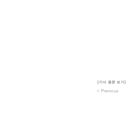
진'을 받아야 
과거 연주 실황을
♬ J.S.Bach - So
♬ Ysaye, Violin
♬ J. Hubay - Ca
진행: SBS 이병
[기사 원문 보기]
< Previous