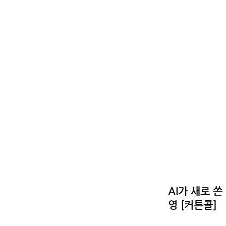
< Back
AI가 새로 쓴
영 [커튼콜]