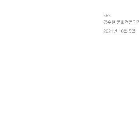
SBS
김수현 문화전문기
2021년 10월 5일
커튼콜 110회에
콩쿠르 바이올린 
시아 리더'에 선
클래식 세대(K-C
이 어떻게 국제 
여 만든 '사계 
결과로 나온 곡인