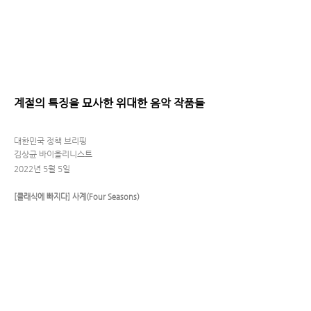
< Back
계절의 특징을 묘사한 위대한 음악 작품들
대한민국 정책 브리핑
김상균 바이올리니스트
2022년 5월 5일
[클래식에 빠지다] 사계(Four Seasons)
슈만의 가곡 <시인의 사랑>에 나오는 눈부시
게 아름다운 5월 ‘Im Wunderschonen Monat 
Mai’가 돌아왔다.
5월은 어린이와 어버이, 스승의 날이 함께 있
는 가정의 달로 우리의 마음 또한 따뜻하게 해
주는 달이기도 하다. 또 한여름으로 넘어가기 